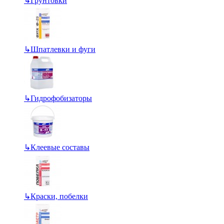
↳
Грунтовки
↳
Шпатлевки и фуги
↳
Гидрофобизаторы
↳
Клеевые составы
↳
Краски, побелки